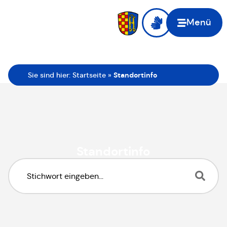
Menü
Sie sind hier:
Startseite
»
Standortinfo
Standortinfo