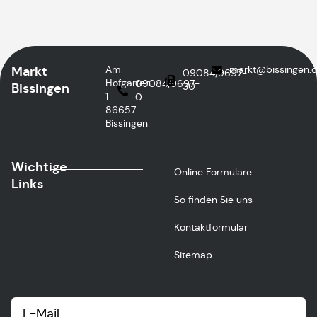
Markt
Am
@tkram
ed.negniss
09084/9697-
Hofgarten
09084/9697-
Bissingen
30
1
0
86657
Bissingen
Wichtige
Online Formulare
Links
So finden Sie uns
Kontaktformular
Sitemap