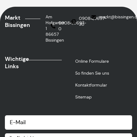
Markt
Am
markt
@bissingen.
09084/9697-
Hofgarten
09084/9697-
Bissingen
30
1
0
86657
Bissingen
Wichtige
Online Formulare
Links
So finden Sie uns
Kontaktformular
Sitemap